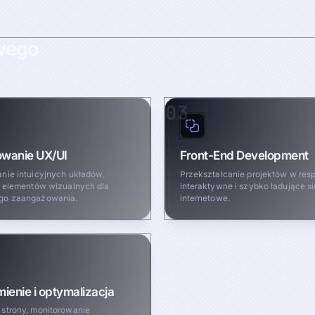
wego
03
owanie UX/UI
Front-End Development
nie intuicyjnych układów,
Przekształcanie projektów w re
i elementów wizualnych dla
interaktywne i szybko ładujące si
go zaangażowania.
internetowe.
ienie i optymalizacja
strony, monitorowanie