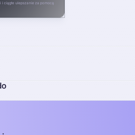
 i ciągłe ulepszanie za pomocą
do