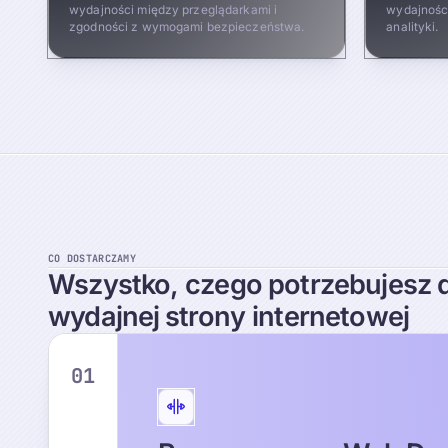
wydajności między przeglądarkami i
wydajności
zgodności z wymogami bezpieczeństwa.
analityki.
CO DOSTARCZAMY
Wszystko,
czego
potrzebujesz
wydajnej
strony
internetowej
01