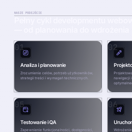
NASZE PODEJŚCIE
Pełny
cykl
developmentu
webo
—
od
planowania
do
wdrożenia
01
02
Analiza i planowanie
Projekt
Zrozumienie celów, potrzeb użytkowników,
Projektowa
strategii treści i wymagań technicznych.
nawigacji 
optymalne
05
06
Testowanie i QA
Uruchom
Zapewnienie funkcjonalności, dostępności,
Wdrożenie 