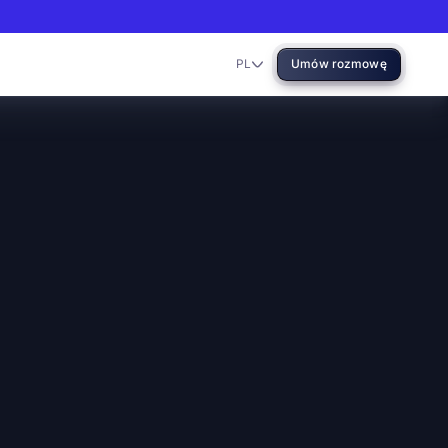
PL
Umów rozmowę
Language