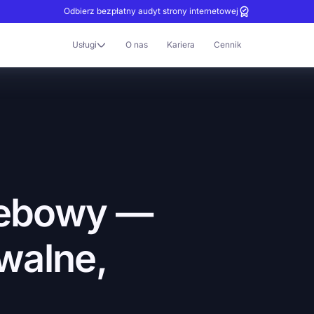
Odbierz bezpłatny audyt strony internetowej
Usługi
O nas
Kariera
Cennik
ebowy
—
walne,