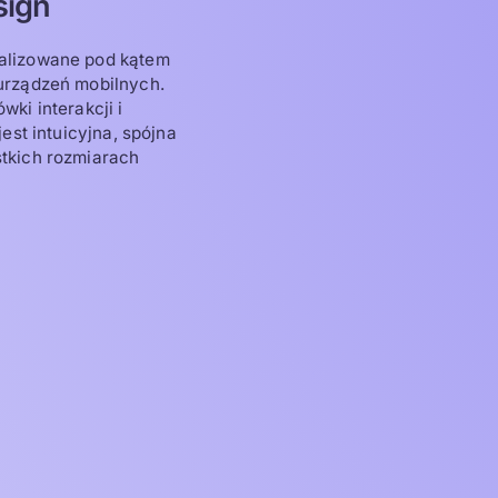
ign
alizowane pod kątem
urządzeń mobilnych.
ki interakcji i
est intuicyjna, spójna
stkich rozmiarach