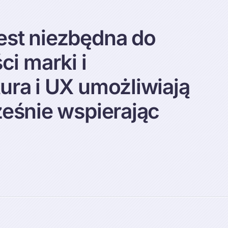
est niezbędna do
i marki i
ura i UX umożliwiają
ześnie wspierając