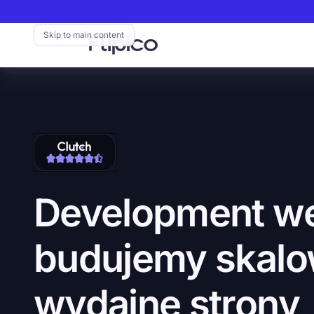
Skip to main content
Flipico:
Home
Przejdź
Go
do
to
Clutch
Clutch
Development
w
budujemy
skalo
wydajne
strony