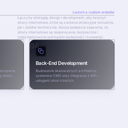
Launch a custom website
Łączymy strategię, design i development, aby tworzyć
strony internetowe, które są zarówno atrakcyjne wizualnie,
jak i solidne technicznie. Nasze podejście zapewnia, że
strony internetowe są responsywne, bezpieczne i
zoptymalizowane pod kątem wydajności i konwersji.
04
Back-End Development
sponsywne,
Budowanie skalowalnych architektur,
ę strony
systemów CMS oraz integracja z API i
usługami stron trzecich.