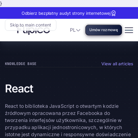
}
Odbierz bezpłatny audyt strony internetowej
Skip to main content
PL
Umów rozmowę
Language
Flipico:
Home
KNOWLEDGE BASE
View all articles
React
React to biblioteka JavaScript o otwartym kodzie
źródłowym opracowana przez Facebooka do
tworzenia interfejsów użytkownika, szczególnie w
przypadku aplikacji jednostronicowych, w których
istotne jest dynamiczne i responsywne doświadczenie