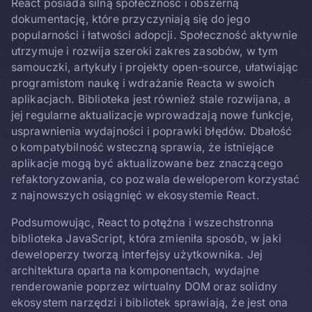
React posiada silną społeczność i obszerną
dokumentację, które przyczyniają się do jego
popularności i łatwości adopcji. Społeczność aktywnie
utrzymuje i rozwija szeroki zakres zasobów, w tym
samouczki, artykuły i projekty open-source, ułatwiając
programistom naukę i wdrażanie Reacta w swoich
aplikacjach. Biblioteka jest również stale rozwijana, a
jej regularne aktualizacje wprowadzają nowe funkcje,
usprawnienia wydajności i poprawki błędów. Dbałość
o kompatybilność wsteczną sprawia, że istniejące
aplikacje mogą być aktualizowane bez znaczącego
refaktoryzowania, co pozwala deweloperom korzystać
z najnowszych osiągnięć w ekosystemie React.
Podsumowując, React to potężna i wszechstronna
biblioteka JavaScript, która zmieniła sposób, w jaki
deweloperzy tworzą interfejsy użytkownika. Jej
architektura oparta na komponentach, wydajne
renderowanie poprzez wirtualny DOM oraz solidny
ekosystem narzędzi i bibliotek sprawiają, że jest ona