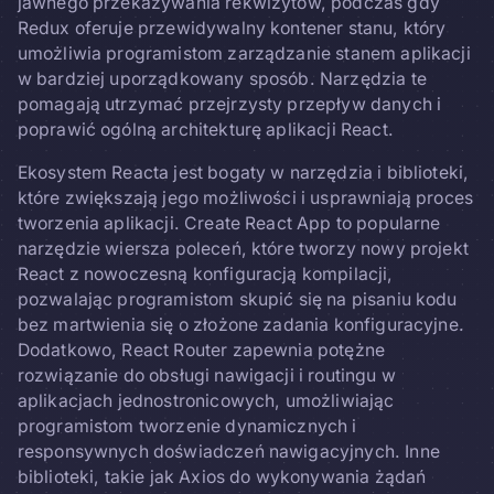
jawnego przekazywania rekwizytów, podczas gdy
Redux oferuje przewidywalny kontener stanu, który
umożliwia programistom zarządzanie stanem aplikacji
w bardziej uporządkowany sposób. Narzędzia te
pomagają utrzymać przejrzysty przepływ danych i
poprawić ogólną architekturę aplikacji React.
Ekosystem Reacta jest bogaty w narzędzia i biblioteki,
które zwiększają jego możliwości i usprawniają proces
tworzenia aplikacji. Create React App to popularne
narzędzie wiersza poleceń, które tworzy nowy projekt
React z nowoczesną konfiguracją kompilacji,
pozwalając programistom skupić się na pisaniu kodu
bez martwienia się o złożone zadania konfiguracyjne.
Dodatkowo, React Router zapewnia potężne
rozwiązanie do obsługi nawigacji i routingu w
aplikacjach jednostronicowych, umożliwiając
programistom tworzenie dynamicznych i
responsywnych doświadczeń nawigacyjnych. Inne
biblioteki, takie jak Axios do wykonywania żądań