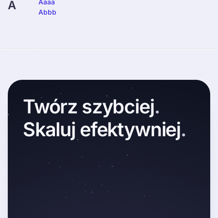
Aaaa
A
Abbb
Twórz
szybciej
.
Skaluj
efektywniej
.