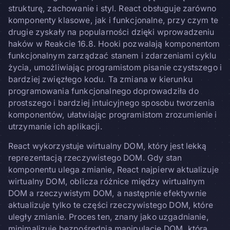
strukturę, zachowanie i styl. React obsługuje zarówno
komponenty klasowe, jak i funkcjonalne, przy czym te
drugie zyskały na popularności dzięki wprowadzeniu
haków w Reakcie 16.8. Hooki pozwalają komponentom
funkcjonalnym zarządzać stanem i zdarzeniami cyklu
życia, umożliwiając programistom pisanie czystszego i
bardziej zwięzłego kodu. Ta zmiana w kierunku
programowania funkcjonalnego doprowadziła do
prostszego i bardziej intuicyjnego sposobu tworzenia
komponentów, ułatwiając programistom zrozumienie i
utrzymanie ich aplikacji.
React wykorzystuje wirtualny DOM, który jest lekką
reprezentacją rzeczywistego DOM. Gdy stan
komponentu ulega zmianie, React najpierw aktualizuje
wirtualny DOM, oblicza różnice między wirtualnym
DOM a rzeczywistym DOM, a następnie efektywnie
aktualizuje tylko te części rzeczywistego DOM, które
uległy zmianie. Proces ten, znany jako uzgadnianie,
minimalizuje bezpośrednią manipulację DOM, która