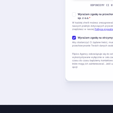
ODPOWIEMY CI W
Wyrażam zgodę na przechow
sp. z o.o.
*
W każdej chwili możesz zrezygnować z
naszych praktyk dotyczących prywat
znajdziesz w naszej
Polityce prywatn
Wyrażam zgodę na otrzymyw
Aby dostarczyć Ci żądane treści, m
przechowywanie Twoich danych osob
Flipico Agency zobowiązuje się do 
wykorzystywane wyłącznie w celu za
czasu do czasu będziemy kontaktować
które mogą ich zainteresować. Jeśli 
opcji: