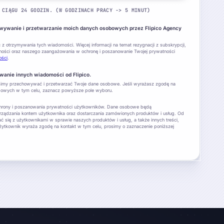
 CIĄGU 24 GODZIN. (W GODZINACH PRACY -> 5 MINUT)
ywanie i przetwarzanie moich danych osobowych przez Flipico Agency
 otrzymywania tych wiadomości. Więcej informacji na temat rezygnacji z subskrypcji,
ności oraz naszego zaangażowania w ochronę i poszanowanie Twojej prywatności
ości
.
anie innych wiadomości od Flipico.
usimy przechowywać i przetwarzać Twoje dane osobowe. Jeśli wyrażasz zgodę na
owych w tym celu, zaznacz powyższe pole wyboru.
ochrony i poszanowania prywatności użytkowników. Dane osobowe będą
rządzania kontem użytkownika oraz dostarczania zamówionych produktów i usług. Od
 się z użytkownikami w sprawie naszych produktów i usług, a także innych treści,
użytkownik wyraża zgodę na kontakt w tym celu, prosimy o zaznaczenie poniższej