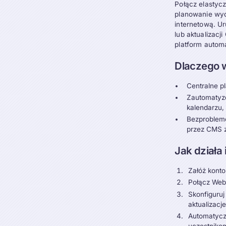
Połącz elastyc
planowanie wyd
internetową. U
lub aktualizacj
platform automa
Dlaczego 
Centralne p
Zautomatyz
kalendarzu,
Bezproblemo
przez CMS 
Jak działa 
Załóż konto
Połącz Webf
Skonfiguruj
aktualizacj
Automatyczn
uczestniko