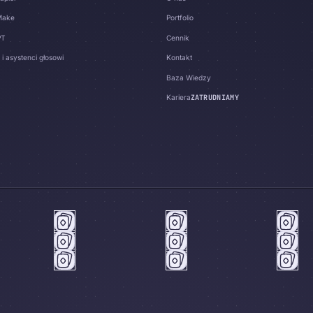
Make
Portfolio
PT
Cennik
 i asystenci głosowi
Kontakt
Baza Wiedzy
Kariera
ZATRUDNIAMY