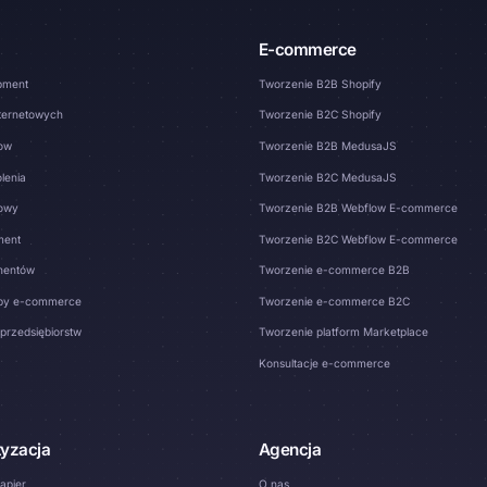
E-commerce
pment
Tworzenie B2B Shopify
nternetowych
Tworzenie B2C Shopify
low
Tworzenie B2B MedusaJS
lenia
Tworzenie B2C MedusaJS
dowy
Tworzenie B2B Webflow E-commerce
ment
Tworzenie B2C Webflow E-commerce
nentów
Tworzenie e-commerce B2B
py e-commerce
Tworzenie e-commerce B2C
przedsiębiorstw
Tworzenie platform Marketplace
Konsultacje e-commerce
tyzacja
Agencja
apier
O nas