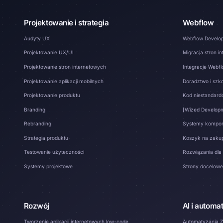
Projektowanie i strategia
Webflow
Audyty UX
Webflow Develo
Projektowanie UX/UI
Migracja stron i
Projektowanie stron internetowych
Integracje Webf
Projektowanie aplikacji mobilnych
Doradztwo i szko
Projektowanie produktu
Kod niestandar
Branding
[Wized Develop
Rebranding
Systemy kompo
Strategia produktu
Koszyk na zaku
Testowanie użyteczności
Rozwiązania dla 
Systemy projektowe
Strony docelowe
Rozwój
AI i automa
Tworzenie aplikacji internetowych low-code
Automatyzacja Z