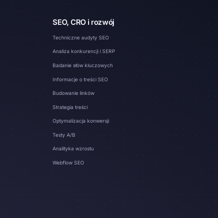
SEO, CRO i rozwój
Techniczne audyty SEO
Analiza konkurencji i SERP
Badanie słów kluczowych
Informacje o treści SEO
Budowanie linków
Strategia treści
Optymalizacja konwersji
Testy A/B
Analityka wzrostu
Webflow SEO