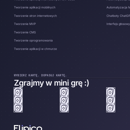
Tworzenie aplikacji mobilnych
Automatyzacja 
Tworzenie stron internetowych
Chatboty ChatG
Tworzenie MVP
Interfejs głosowy
Tworzenie CMS
Tworzenie oprogramowania
Tworzenie aplikacji w chmurze
WYBIERZ KARTĘ. DOPASUJ KARTĘ.
Zgrajmy w mini grę :)