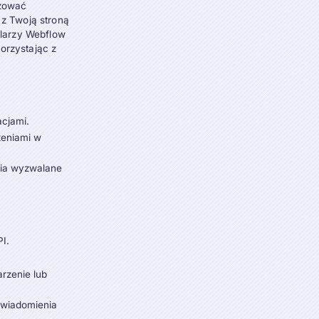
yzować
z Twoją stroną
ularzy Webflow
orzystając z
acjami.
zeniami w
nia wyzwalane
PI.
.
arzenie lub
powiadomienia