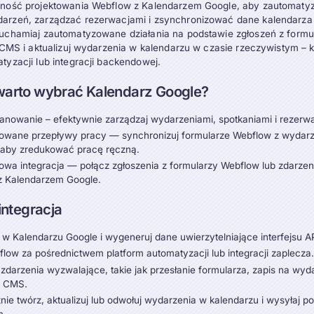
zność projektowania Webflow z Kalendarzem Google, aby zautomat
arzeń, zarządzać rezerwacjami i zsynchronizować dane kalendarza 
ruchamiaj zautomatyzowane działania na podstawie zgłoszeń z form
i CMS i aktualizuj wydarzenia w kalendarzu w czasie rzeczywistym – k
tyzacji lub integracji backendowej.
warto wybrać Kalendarz Google?
lanowanie – efektywnie zarządzaj wydarzeniami, spotkaniami i rezerw
owane przepływy pracy — synchronizuj formularze Webflow z wydar
 aby zredukować pracę ręczną.
wa integracja — połącz zgłoszenia z formularzy Webflow lub zdarze
z Kalendarzem Google.
integracja
 w Kalendarzu Google i wygeneruj dane uwierzytelniające interfejsu A
low za pośrednictwem platform automatyzacji lub integracji zaplecza
 zdarzenia wyzwalające, takie jak przesłanie formularza, zapis na wyd
e CMS.
ie twórz, aktualizuj lub odwołuj wydarzenia w kalendarzu i wysyłaj 
m.