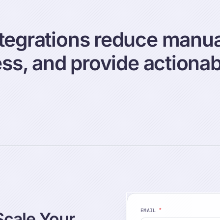
egrations reduce manua
ss, and provide actionabl
*
EMAIL
Scale
Your