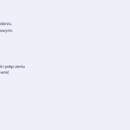
ndarzu.
łowymi.
ki połączeniu
awnić